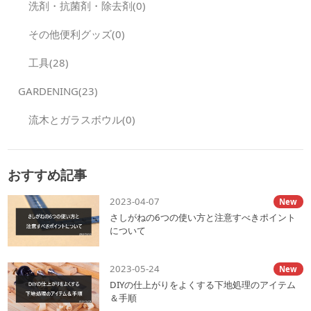
役立ちます。熱伝導率が高いので気温が上がる夏場には注意が必要
リムなデザインやカジュアルな鉢を合わせます。また、色やテクス
洗剤・抗菌剤・除去剤(0)
の小さな観葉植物を選ぶと良いでしょう。いずれも観賞用として
です。 ガラス製中身が透き通ったデザインがおしゃれで、一味違っ
チャーも選択肢の一つ。部屋の色調や家具の材質と調和させること
は、背が低いコンパクトなサイズのものが販売されています。 複数
たインテリア・お庭のデザインが可能です。一方で特に割れやすい
で、自然な統一感を演出することができます。 &nbsp; 観葉植物の
の小さなポットを組み合わせて、オリジナルのインテリアをデザイ
素材なので、取り扱いには充分に注意しましょう。 &nbsp; 植木鉢
鉢に統一感を持たせるためのポイント 観葉植物をおしゃれに見せる
その他便利グッズ(0)
ンするのも一案です。狭いスペースを効率良く活用して、部屋の中
の種類②形状で分類する 植木鉢の形状で分類して、気に入った植木
ためには、鉢のデザインや素材選びももちろん重要ですが、部屋全
をおしゃれにアレンジできます。 &nbsp; 机やダイニングテーブル
鉢を使用するのもよいでしょう。サイズや底の深さ、上から見た形
体の雰囲気をより一層調和させるには統一感を持たせる、これがカ
の隅に置く 机やダイニングテーブルの隅に小さな観葉植物を置くこ
が主な着眼点です。 &nbsp; 植木鉢のサイズはさまざま 植木鉢のサ
工具(28)
ギとなります。 では、その具体的な方法を見ていきましょう。
とで、作業スペースや食事の場にさりげない緑のアクセントを加え
イズは「号」で表されて、1号上がるごとに直径が3cm広がります。
&nbsp; 色味や材質を統一する 色味を揃えるだけで、部屋全体が統
られます。作業で集中しているときに、自然の緑が目に入ることで
3号鉢（9cm）〜11号鉢（33cm）までは、オンラインショップやホ
一感のある空間になります。例えば、白やグレー、ベージュなどの
癒やしの効果が期待できます。 皆が集まって食事するダイニングの
ームセンターなどに行けば入手できる可能性が高いでしょう。 小さ
GARDENING(23)
落ち着いた色で統一すると、視覚的にすっきりして、観葉植物の緑
中央に、目立つ植物を配置するのもおすすめです。日々の食卓を華
い苗や種子から育てる場合は、成長とともに植木鉢のサイズをグレ
が一層引き立ちます。白は清潔感があり、グレーはシックな印象、
やかに彩ってくれるほか、人の目線をダイニングの中央に集中させ
ードアップしていくのも大切です。 &nbsp; 縦長で底が深い植木鉢
ベージュは自然な温かみをもたらします。部屋のインテリアに合わ
られます。部屋の隅が少々散らかっていても、気になりにくくなる
流木とガラスボウル(0)
縦長で底が深い植木鉢は、背の高い植物を入れるとバランスが良く
せた色味を選ぶことで、全体に調和が生まれます。 材質を統一する
でしょう。 例えば、アイビーやペペロミアなどの小さな植物を選ぶ
感じられます。観葉植物としての樹木や、根が深くまで張るタイプ
と、異なる形やサイズの鉢を使っても、空間全体がまとまります。
と、場所を取らずにリフレッシュ感を提供してくれます。ダイニン
の植物を飾るのに適しています。バランスがとりにくく倒れやすい
陶器製の鉢ならエレガントで落ち着いた雰囲気に、セメント製は無
グテーブルのスペースに余裕がある場合は、ポインセチアやシクラ
ので、置く場所には注意しましょう。 &nbsp; 横長で底が浅い植木
骨でモダンな印象を、木製なら自然な温かさが加わり、ナチュラル
メンなどすこし大きめの鉢植えを飾るのも一案です。 &nbsp; 専用
鉢 横長で底が浅い植木鉢は、背が低い花などを入れるのに適してい
なインテリアと相性抜群。材質を揃えると、観葉植物がインテリア
の飾り棚を設置するのも一つの方法 観葉植物専用の飾り棚を設置す
ます。また、根や葉が横に広がるタイプの植物を入れると、生育に
に調和し、部屋全体がスタイリッシュに見えます。 &nbsp; 部屋の
おすすめ記事
るのも一案です。飾り棚は植物を効率的に配置するだけでなく、イ
影響を与えず見た目のバランスもとりやすいでしょう。コンパクト
インテリアにも調和するものを選ぶ 観葉植物の鉢選びでは、色味や
ンテリアの一部としても機能します。 ちょうど良い棚がない場合
な花なら、複数を並べて植えることも可能です。 &nbsp; 四角い形
材質だけでなく、配置の工夫や形状のバランスも重要です。鉢の配
は、思い切ってDIYで壁に簡易な棚を作るのも良いでしょう。本やち
の植木鉢 丸い筒型の植木鉢のほか、四角い植木鉢も存在します。サ
置場所を工夫することで、部屋全体がより整った印象を与えること
2023-04-07
New
ょっとした雑貨と共に並べると、一気に部屋の中がおしゃれになり
イズや深さに大きな差がなければ、四角い植木鉢でも一般的な筒状
ができます。例えば、部屋の中央には低めの鉢を置き、空間を広く
ます。コンパクトな鉢植えを配置するのが適しています。 &nbsp;
のものと同じように使用可能です。自分が好むデザインの植木鉢を
さしがねの6つの使い方と注意すべきポイント
見せることができます。一方、窓辺や棚に背の高い鉢を配置するこ
ハンギングを活用して空中に飾る ハンギングプランターを使って観
選択しましょう。 &nbsp; プランター プランターとは、底が浅めで
とで、視覚的な高さを加え、自然な流れを作ることができます。 ま
について
葉植物を空中に飾ると、スペースを有効に活用できます。机や床な
長方形の形をした植木鉢の一種です。充分に横に長いため、小型の
た、複数の鉢を配置する際は、視覚的なバランスを意識すると効果
どに飾るスペースがなくとも、部屋を緑で彩ることが可能です。 ま
植物であれば複数の植物を並べて植えられます。壁に沿うように設
的です。たとえば、三角形の構図を活用して鉢を配置することで、
た、小さい子やいる家庭でも、誤植やいたずらなどの心配をせずに
置して植物を並べて飾るのにも適していて、インテリア・ガーデニ
視覚的に安定感が生まれ、空間がよりまとまりを持った印象になり
植物を飾れます。オリヅルラン、シュガーバイン、その他ツル性植
ングの双方で便利な植木鉢です。 &nbsp; 鉢底穴の有無 植木鉢には
ます。植物の配置や密度を調整しながら、空間にメリハリを持たせ
2023-05-24
New
物などがハンギングに適しています。 &nbsp; 壁面を利用する 壁面
鉢の底に穴が空いたもの、空いていないものがあります。植物の生
ることで、居心地の良い落ち着いた雰囲気を作り出すことが可能で
に観葉植物をつるしたり、直接壁に取り付けたりして飾るのもよい
育を考えると基本的には穴が空いたものを使用するのが得策です。
DIYの仕上がりをよくする下地処理のアイテム
す。部屋全体に統一感を持たせることで、一段と観葉植物が自然に
でしょう。壁に取り付けるプランターやフレームを使用すること
デザイン上鉢底穴が空いていない場合は、中に一回り小さい鉢底穴
インテリアの一部として溶け込みます。 &nbsp; 鉢のデザインと植
＆手順
で、スペースを有効活用できます。 壁面に飾りやすいビカクシダ
の空いた植木鉢を設置して植物を植えることで「鉢カバー」として
える木の種類を意識する 鉢のデザインと観葉植物をどう組み合わせ
や、下に伸びるポトス、ペペロミアなどが適しています。シンプル