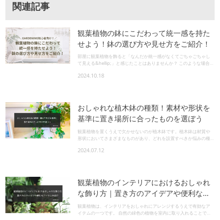
関連記事
観葉植物の鉢にこだわって統一感を持た
せよう！鉢の選び方や見せ方をご紹介！
部屋に観葉植物を飾ると「なんだか統一感がなくてごちゃごちゃし
て見える&hellip;」と感じたことはありませんか？ このような場合、
鉢の統一感がないことが問題となっている場合があります。 鉢のデ
2024.10.18
ザインやレイアウトを意識し、統一感を持たせることで、雑誌など
で見るような、理想の空間を実現できます。 ぜひ、これから紹介す
る方法で、お部屋の印象をガラッと変えてみませんか？ 目次 1.観葉
植物の鉢を選ぶときのポイント 1-1.材質はどのようなものか 1-2.鉢
のサイズはどれくらいが良いか 1-3.鉢の底の穴の有無 1-4.鉢のデザ
おしゃれな植木鉢の種類！素材や形状を
イン 2.観葉植物の鉢に統一感を持たせるためのポイント 2-1.色味や
基準に置き場所に合ったものを選ぼう
材質を統一する 2-2.部屋のインテリアにも調和するものを選ぶ 2-3.
鉢のデザインと植える木の種類を意識する 2-4.レイアウトも意識す
観葉植物を置くうえで欠かせないのが植木鉢です。植木鉢は材質や
る まとめ：観葉植物の鉢にこだわって統一感を演出しよう &nbsp;
形状においてさまざまなものがあり、どれを設置すべきか悩みの種
観葉植物の鉢を選ぶときのポイント 観葉植物の鉢を選ぶ際に押さえ
になりがちです。室内・室外と植物をどこに置くかによっても、適
ておくべきポイントは、デザインだけでなく、材質やサイズ、実用
2024.07.12
した植木鉢は変わってきます。 今回は植木鉢を素材や形状をもとに
性も考慮することです。おしゃれでありながら機能的な鉢を選べる
分類したうえで、設置場所やシーンに合った植木鉢の選び方をまと
よう、具体的な選び方のポイントを見ていきましょう。 &nbsp; 材
めました。観葉植物の設置やこだわりのガーデニングを進める際な
質はどのようなものか 鉢の材質には、それぞれメリットとデメリッ
どに、ぜひ参考にしてください。 目次 1.植木鉢の種類①素材で分類
トがあります。値段や通気性、重さなどを考慮して選ぶことが大切
する 1-1.素焼きの植木鉢 1-2.陶器やテラコッタの植木鉢 1-3.木製の
です。 陶器製の鉢高級感があり、モダンなインテリアに馴染み、通
観葉植物のインテリアにおけるおしゃれ
植木鉢・バスケット 1-4.その他の素材 2.植木鉢の種類②形状で分類
気性も良いが、割れやすく重いため移動が難しく、コストがかかる
な飾り方｜置き方のアイデアや便利なア
する 2-1.植木鉢のサイズはさまざま 2-2.縦長で底が深い植木鉢 2-3.
プラスチック製の鉢軽くて扱いやすく、価格も手頃だが、デザイン
横長で底が浅い植木鉢 2-4.四角い形の植木鉢 2-5.プランター 2-6.鉢
がシンプルで、通気性が低く根が蒸れやすいことがある 木製の鉢ナ
イテムを紹介
観葉植物は、インテリアをおしゃれにアレンジするうえで有効なア
底穴の有無 3.おしゃれで機能的な植木鉢の選び方のポイント 3-1.鉢
チュラルな雰囲気で軽量かつDIYでアレンジが可能だが、水に弱く、
イテムの一つです。 自然の緑色の植物を室内に取り入れることで、
底穴のメリット・デメリットを理解して選ぶ 3-2.乾燥を好む植物か
長期間使用すると腐りやすい セメント製の鉢モダンで丈夫なデザイ
ナチュラルな風合いを部屋に持たせられます。 一方で、観葉植物を