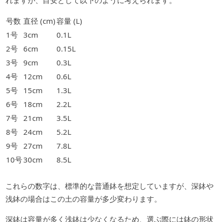
号数
直径 (cm)
容量 (L)
1号
3cm
0.1L
2号
6cm
0.15L
3号
9cm
0.3L
4号
12cm
0.6L
5号
15cm
1.3L
6号
18cm
2.2L
7号
21cm
3.5L
8号
24cm
5.2L
9号
27cm
7.8L
10号
30cm
8.5L
これらの数字は、標準的な普通鉢を想定していますが、深鉢や
浅鉢の場合はこの土の容量が多少変わります。
深鉢は容量が多く浅鉢は少なくなるため、選ぶ際には鉢の形状