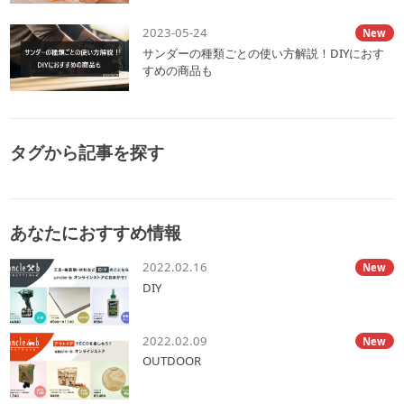
使用する場合もあります。 鉢底穴がない植木鉢に直接植物を植える
るかで、部屋全体の印象は大きく変わります。例えば、シンプルな
な壁色の壁面にグリーンの彩りを加えておしゃれな印象を持たせる
と、根腐れを起こしやすくなるので注意しましょう。 &nbsp; おし
観葉植物を柄入りの鉢に植えると、視覚的に過剰な印象を与えず、
ことが可能です。 &nbsp; 観葉植物の鉢の選び方のポイント 観葉植
ゃれで機能的な植木鉢の選び方のポイント 植木鉢を選ぶ時には、次
バランスの取れた雰囲気を作り出せます。逆に、葉が広がる派手な
2023-05-24
New
物を飾る際には、鉢の選び方も重要なポイントです。次のような着
のポイントに着目して検討しましょう。 ・鉢底穴のメリット・デメ
植物に柄物の鉢を合わせると、全体が騒がしくなりがちなので、そ
眼点で鉢植えを選びましょう。 ・サイズで選ぶ・鉢の素材も重要・
サンダーの種類ごとの使い方解説！DIYにおす
リットを理解して選ぶ・乾燥を好む植物かどうかで選ぶ・室内・室
ういった点を意識してみると良いでしょう。 また、鉢の形や素材も
鉢の色合いや形状にもこだわるとよい それぞれのポイントについて
外など置き場所を踏まえて選ぶ・植物のサイズや成長過程を踏まえ
重要です。シャープで直線的なデザインの鉢は、すっきりとしたフ
すめの商品も
詳しく紹介します。 &nbsp; サイズで選ぶ 鉢のサイズは、観葉植物
て選ぶ・デザインや自分の好みも大切に &nbsp; 鉢底穴のメリッ
ォルムを持つユッカやドラセナのような植物と相性がよく、モダン
の成長に大きく影響します。植物は種類や個体によって成長後のサ
ト・デメリットを理解して選ぶ まずは、鉢底穴の有無のデメリット
で洗練された空間にぴったりです。木目やラタン素材の鉢には、フ
イズが異なります。植物の根が十分に広がるように、適切なサイズ
を踏まえて、自分に合った植木鉢を選びましょう。 鉢低穴がある植
ィカスやオリーブのような葉が大きく、枝ぶりが豊かな植物を合わ
の鉢を選びましょう。 小さな鉢では根が窮屈になるうえ、植物が過
木鉢を使用した方が根や土を適正な状態に保ちやすく、植物の生育
せると、自然の温かみを感じる落ち着いた空間を演出することがで
剰にはみ出して見栄えが悪くなる、お手入れがしづらくなるなどの
に適した環境を維持できます。一方で、植替え作業に手間がかかる
きます。 ちょっとした鉢選びの工夫が、空間全体の雰囲気を大きく
弊害が生じます。一方で、大きすぎる鉢は水がたまり過ぎて根腐れ
ほか、鉢皿や植え替えグッズ（土・鉢底石・スコップ等の園芸ツー
変える力を持っているのです。 &nbsp; レイアウトも意識する 観葉
タグから記事を探す
の原因となります。大きな鉢に対して過度に小さな植物を配置する
ル）が追加で必要です。 鉢底穴がない鉢は、鉢を覆うカバーとして
植物をただ置くだけでは、インテリアとしての効果を最大限に活か
と、見た目のバランスが悪くなるでしょう。 一般に植物は成長と共
使えば色々なデザインの鉢を楽しめます。また、土がこぼれにく
すことができません。レイアウトを意識することで、植物が部屋全
に大きくなるため、成長に合わせて鉢のサイズを見直しましょう。
い、汚れにくいといったメリットもあります。一方で、基本的には
体のバランスを整え、インテリアの一部として活躍します。植物の
一方で、植え替えの手間を省きたい方は、すでに成長が進んだ鉢植
直接植物を植えるのが難しく、水やりの際にはプラポットを鉢から
配置は、空間をより広く見せたり、視覚的に心地よいリズムを生み
えやサイズが変わりにくいコンパクトな植物を選ぶのも一案です。
出す手間がかかる点がデメリットです。 &nbsp; 乾燥を好む植物か
出す重要なポイントとなるのです。 また、レイアウトを工夫するこ
&nbsp; 鉢の素材も重要 鉢の素材も選び方の重要なポイントです。
どうかで選ぶ 植木鉢の材質は、見た目のほか育てる植物の特性を踏
とで、植物が部屋全体に調和し、インテリアに統一感が生まれま
テラコッタや陶器の鉢は通気性が良く、根が呼吸しやすくなりま
あなたにおすすめ情報
まえて選ぶのも一案です。基本的には乾燥を好む植物を入れるなら
す。部屋の中で視線が集まるポイントを作ることで、植物が空間の
す。プラスチック製の鉢は軽量で扱いやすく移動が簡単に。吊 るす
通気性や排水性の高い鉢を選びましょう。湿気を好む植物にはあえ
アクセントとして機能するようになります。こうしたレイアウトの
ときやあまり重量を掛けられない棚に置くときも、軽量な鉢がよい
て水が蒸発しにくい素材を選ぶのも一案です。 乾燥を好む観葉植物
調整により、観葉植物は空間に統一感と奥行きを与える大切な役割
でしょう。植物の種類や置き場所に応じて適切な素材を選んでくだ
2022.02.16
に適した植木鉢（パキラやウンベラータなど）・素焼き・テラコッ
New
を果たします。これにより、部屋全体が整い、居心地の良い洗練さ
さい。 &nbsp; 鉢の色合いや形状にもこだわるとよい 鉢の色合いや
タ・木 湿潤を好む観葉植物に適した植木鉢（モンステラやアンスリ
れた空間へと仕上がるでしょう。 &nbsp; まとめ：観葉植物の鉢に
DIY
形状も、インテリアをデザインするうえで重要です。部屋のスタイ
ウムなど）・陶器・ブリキ・ガラス &nbsp; 室内・室外など置き場
こだわって統一感を演出しよう 観葉植物の鉢選びは、インテリアの
ルや色調に合わせて鉢を選ぶことで、統一感のあるインテリアをコ
所を踏まえて選ぶ 置き場所を基準に植木鉢を選ぶのもひとつの方法
統一感を高める重要なステップです。色味や材質を揃えることで、
ーディネートしましょう。 シンプルなデザインの鉢はどんなインテ
です。お庭などの屋外に置くなら、気温の変化に強く、強風で転倒
観葉植物が部屋全体のデザインを引き締め、洗練されたおしゃれな
リアにも調和させやすいといえます。一方で、個性的なデザインの
するリスクの低い重量感のある素材を選びましょう。 v屋外向き・素
空間を作り出すことができます。 また、レイアウトを工夫すること
2022.02.09
New
鉢をアクセントとして部屋を引き立てます。中に入れる植物の見た
焼き鉢・テラコッタ・モルタル 室内の場合は、軽くて持ち運びやす
で、部屋に広がりや立体感が生まれ、より魅力的な印象を与えるこ
目も勘案して、気に入った見た目の鉢を使用しましょう。 &nbsp;
い素材を選ぶと良いでしょう。尖った凹凸が生じにくく、床や壁・
とができます。 さらに部屋の雰囲気をワンランクアップさせたい方
OUTDOOR
観葉植物のおしゃれな飾り方のポイント 観葉植物をおしゃれに飾る
家具を傷つけにくいものが適しています。 ・陶器・木・プラスチッ
は、観葉植物にぴったりの鉢やアクセサリーを揃えているuncle-b
ために、以下のような工夫を実践してみましょう。 ・鉢の違いを意
ク・ガラス &nbsp; 植物のサイズや成長過程を踏まえて選ぶ 植物の
GARDENINGをぜひチェックしてみてください。デザイン性のある
識して配置する・同じ鉢で統一感を出すのも一案・左右対称に配置
サイズに適した植木鉢を選んで、成長過程とともに植え替えていき
アイテムが多数揃えられており、そのアイテムひとつでしっかり植
する・高低差を意識して構図を決める・奇数で配置するとおしゃれ