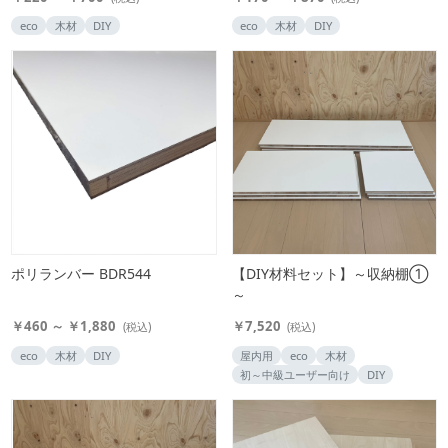
eco
木材
DIY
eco
木材
DIY
ポリランバー BDR544
【DIY材料セット】～収納棚①
～
￥460 ～ ￥1,880
￥7,520
(税込)
(税込)
eco
木材
DIY
屋内用
eco
木材
初～中級ユーザー向け
DIY