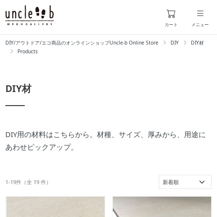
カート
メニュー
DIY/アウトドア/エコ商品のオンラインショップUncle-b Online Store
DIY
DIY材
Products
DIY材
DIY用の材料はこちらから。材種、サイズ、厚みから、用途に
あわせピックアップ。
1-19件（全
19
件）