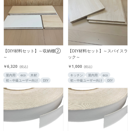
【DIY材料セット】～収納棚②
【DIY材料セット】～スパイスラ
～
ック～
￥6,320
￥1,000
(税込)
(税込)
屋内用
eco
木材
キッチン
屋内用
eco
初～中級ユーザー向け
DIY
初～中級ユーザー向け
DIY