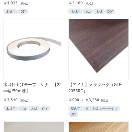
￥1,925
￥3,160
(税込)
(税込)
木材用
DIY
木材用
eco
木材
DIY
木口仕上げテープ シナ 【22
【アイカ】メラタック（GTF-
㎜幅/50ｍ巻】
2055RD）
￥3,510
￥900 ～ ￥3,350
(税込)
(税込)
木材用
eco
木材
DIY
屋内用
初～中級ユーザー向け
DIY