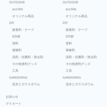
り揃ったら、いよいよDIYのスタートです！！ step.1 各部材を揃え
質を一切含まないとっても「エコロジーな炭」なのです。天然由来
OUTDOOR
OUTDOOR
る・取付位置を決める！ まずは材料を揃えましょう！今回使用する
100％であること。そして何より、この美しい地球、環境を第一に考
材料はシナベニヤ12ｍｍとシナランバー15ｍｍです。 カットしたい
えた「次世代型の燃料」～ それが『ecoTAN Coconuts Charcoal」
ecoTAN
ecoTAN
寸法に鉛筆で墨付けをします。書いた線は後ほど消しゴムもしくは
です！ 煙が少ない。爆ぜづらい。小さなお子様やペットがいても安
サンドペーパーなどで消すようにしてください。 step.2 材料をカッ
心・安全 『ecoTAN Coconuts Charcoal」をはじめとした「成型
オリジナル商品
オリジナル商品
ト！ 下書きした線に沿って鋸でカットします。部材が小さいので丸
炭」は、加工段階で高熱で圧縮・固形化していることから内部にガ
鋸を使用する際は手を切らいないよう注意してください！ ビスを打
スや水分が少なく「火力が安定しており、煙が少なく爆ぜづらい」
DIY
DIY
ち込む箇所にあらかじめ下穴をあけておきましょう。また、側板に
という特徴があります。※マングローブ炭など木炭でBBQをしてい
はダボ栓用のダボ穴もあけておきます。 step.3 木口面を仕上げる 組
ると突然炎が上がったり、「バチッ」と火の粉が跳ねて飛んでビッ
接着剤・テープ
接着剤・テープ
み立てる前に木口仕上げテープを貼っておきましょう。組んだ際に
クリした（火傷など危険な目にあった）ことがあると思います。こ
表に出てくる面だけで大丈夫です。 はみ出た部分は当て木をしなが
れは木炭の内部が空洞になっており、そこにガス分が溜まっている
DIY材
DIY材
らカット。サンドペーパーで仕上げます。※「木口テープカッター」
からです特に小さなお子様、ペットが近くにいる場所でのBBQは、
を使うとスムーズに進みます！ step.4 ビスで固定する 木口をテープ
火の事故 ～ 思わぬ怪我などに繋がるリスクは限りなくおさえておき
塗料
塗料
で仕上げることにより無垢材のような仕上がりに！！テープは木で
たいもの。そんな意味でも「煙が少なく爆ぜづらい」ecoTAN
できているため塗装などに適しています！！ 下穴を空けた箇所に木
Coconuts Charcoalは、安心・安全な燃料といえます。燃焼時の
補修剤
補修剤
工用ビスを打ち込み各部材を固定していきます。 step.5 木ダボでビ
「臭い」が少ないのもその特徴のひとつ。ガス分や水分が少なく炭
スを隠す 全て組みあがったらダボ穴に接着剤を入れ、木ダボで栓を
の密度がしっかりしていること、着火剤（マッチ１本で...という商
洗剤・抗菌剤・除去剤
洗剤・抗菌剤・除去剤
していきます。 はみ出た木ダボは鋸で切り落とします。その際、表
品など！）が含まれていないことから、着火の際によくある「酸っ
面を傷つけないよう注意してください。 step.6 最後に表面・角をサ
ぱい臭い」や「石油のような臭い」がしません。さすがに初期の着
その他便利グッズ
その他便利グッズ
ンドペーパーで仕上げて完成！！！ これでキッチン周りもスッキ
火性は「マングローブ炭などの木炭」や「着火加工成型炭」にはか
リ。木製のため、防水効果のある塗料などで仕上げましょう。是非
ないませんが、一度着火すると燃焼時間も1.5倍～２倍は長く（当社
工具
工具
チャレンジしてみてください！
検証比）、備長炭のような安定した火力が保てます。「強く安定し
た火力」や「臭いが少ないこと」は、食材を美味しく焼き上げるの
GARDENING
GARDENING
に重要な要素です。また、「長い燃焼時間」は、「コストパフォー
マンスが高い炭」とも言い換えられますね！＊＊＊＊＊＊「自然に
流木とガラスボウル
流木とガラスボウル
もっと優しく、もっと大切に」。『ecoTAN Coconuts Charcoal』
は、「アウトドアをecoに楽しもう！」というコンセプトのもと商品
化された「環境に優しい &ldquo;次世代型成型炭&rdquo;」です。
ご家族、ペットとのBBQに。グループキャンプ、ソロキャンプに。
お知らせ
アウトドアの様々なシーンを彩る『ecoTAN Coconuts Charcoal』
をどうぞお試しください！
マイカート