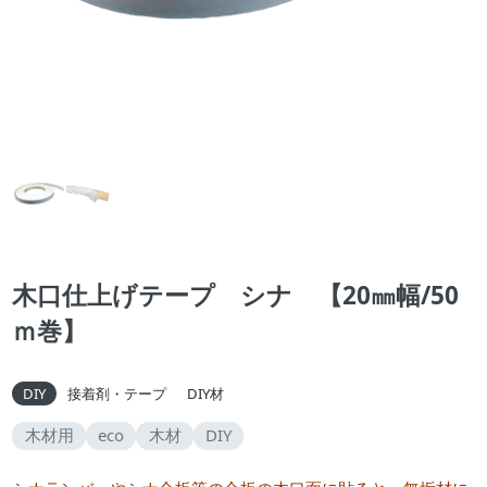
木口仕上げテープ シナ 【20㎜幅/50
ｍ巻】
DIY
接着剤・テープ
DIY材
木材用
eco
木材
DIY