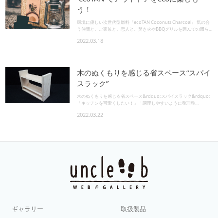
いきましょう。 step.1 各部材を揃える 作成したスケッチや図面から
う！
必要な材料を切り出します。 step.2 墨付け・ダボ穴を空ける 材料に
ビス用の印をつけていきます。※ポリランバーには表面に保護フィル
環境に優しい次世代型燃料『ecoTAN Coconuts Charcoal』 気の合
ムが貼ってありますので、フィルムの上からでOKです！ 印をつけた
う仲間と。ご家族と。恋人と。焚き火やBBQグリルを囲んでの団ら
位置にインパクトドライバーとダボ錐で「ダボ穴」をあけます。ダ
んは、普段味わえない特別なひとときを演出してくれます。そんな
ボ錐を使うとダボの半分程度で止まるのでおススメ。 step.3 木口面
2022.03.18
ひとときの影の主役「炭」。炭火で焼いた食材って美味しいですよ
を仕上げる 組み立てる前に木口仕上げテープを貼っておきましょ
ね！遠赤外線効果でじっくりと焼き上げた食材は、表面はカリッ、
う。組んだ際に表に出てくる面だけで大丈夫です。 はみ出た部分は
中はジューシー。&ldquo;外メシ&rdquo;効果も相まって、この上
当て木をしながらカッターで切り落とします。木口テープカッター
ない最高のご馳走になること間違いなし！ただ、ひとこと「炭」と
を使うともっと簡単に切ることが出来ます。 step.4 ビスで固定する
いっても、お店やインターネットには様々な炭が販売されていま
ダボ穴を空けた位置に木工用ビスを打ち込み固定していきます。あ
木のぬくもりを感じる省スペース“スパイ
す。例えば「黒炭」といわれるナラやクヌギ、安価で手に入りやす
らかじめ細い錐で下穴を空けてておくと木割れ防止になります。
スラック”
いマングローブ炭。また、「白炭」といわれる高級炭として有名な
step.5 木ダボでビスを隠す 全て組みあがったらダボ穴に接着剤を入
備長炭。おがくずを粉砕して固めたオガ炭などなど....。その扱いや
れ、木ダボで栓をしていきます。 はみ出た木ダボは鋸で切り落とし
木のぬくもりを感じる省スペース&rdquo;スパイスラック&rdquo;
すさから、最近では「着火加工（マッチ一本で着火する）」を施し
ます。その際、表面を傷つけないよう注意してください。 step.6 完
「キッチンを可愛くしたい！」「調理しやすいように整理整
てある成型炭というのもありますね。それぞれの「炭」には特徴が
成！！！ 最後に角をサンドペーパーで仕上げ、フィルムをはがした
頓！！」と思うことはありませんか？そ調味料をたくさん持ってい
あります。着火性を優先するもの。長い燃焼時間や火力を優先する
ら完成！ダボが気になる方は白のパッチシール等を貼って隠します
2022.03.22
るとそれがステータスに感じてつい買い集めてしまい、気づいたら
もの...etc。どれが良い、悪いというより、炭を使用するシーン、す
収納する場所がないなんてことありますよね&hellip;。そんな問題を
なわち「用途」によってどんな炭をチョイスするか。その使い分け
解決したくて限られたスペースでも使えて木のぬくもりを感じられ
が最も大切だといえます。今回は「長い燃焼時間、高火力、そして
る小さめな「スパイスラック」を作ってみました。パーツ数は大き
何より &ldquo;環境に優しい&rdquo;」BBQやキャンプといったア
く分けて3つだけ！初心者の方でも簡単に作れます。チャレンジして
ウトドアシーンを &ldquo;eco&rdquo; に楽しめる「ecoTAN
みてください！ まずは&ldquo;完成イメージ&rdquo;を「設計図」
Coconut Charcoal」をご紹介します。 『ecoTAN Coconuts
にしてみる まずは完成図をスケッチでも構いませんので描いてみま
Charcoal』は天然由来100％、化学物質無添加 さて、皆さんはご存
しょう。スパイスラックを設置したいスペースを測ります。次に収
じでしょうか？先に触れさせていただいた市場に最も流通している
納したいスパイスをイメージし、1種類あたりの空間をスケッチに書
「マングローブ炭」は主に東南アジアのマングローブ（潮間帯に生
き込み、スパイスラックの高さや幅、棚数を決めていきましょう。
育する樹木の総称）を原料とし作られています。それに対し、
スパイスラックのサイズが決まったら次に材種を選びます。今回は
『ecoTAN Coconuts Charcoal」は、ミルクやオイルなど商用利用
白っぽい色で木目が滑らかなシナベニヤという材種をチョイス。今
された後、廃棄となった「ヤシ殻＝ココナッツの殻」が主原料。こ
回ご紹介するスパイスラックに必要な材料はシナランバー15㎜ 300
れらを細かく粉砕＆超高温で炭化させたものをイモなどの「澱粉質
㎜&times;300㎜サイズで1枚、シナベニヤ12㎜ 300㎜&times;300
の糊」で固形化、成型炭としてリサイクルさせています。すなわち
ギャラリー
取扱製品
㎜サイズで1枚ずつ使用して製作しています。。 &nbsp; 材料が一通
商品化するプロセスにおいて、環境に手を加えず、その上、化学物