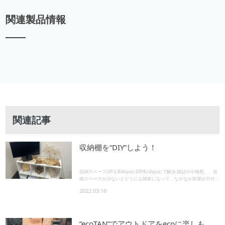
関連製品情報
関連記事
収納棚を“DIY”しよう！
収納スペースUPを&ldquo;DIY&rdquo;で解決 雑誌や小物類、、収
納スペースが少ないとどうにも雑多になって、なかなか部屋が片付
かない...そんな問題を解決したくて、部屋のサイズやレイアウトに
2022.03.16
あわせた「ミニラック」をDIYで作ってみました。 まずは&ldquo;完
成イメージ&rdquo;を「設計図」にしてみる まずは作りたい棚のス
ケッチをしてみましょう。収納したいモノのサイズを測り、その上
で自分が作りたい収納棚を立体的にイメージします。それができた
ら、次にそれぞれのパーツのサイズをきめて、完成図へ書き込んで
“ecoTAN”でアウトドアをecoに楽しも