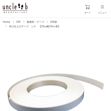
カート
メニュー
Home
DIY
接着剤・テープ
DIY材
木口仕上げテープ シナ 【20㎜幅/50ｍ巻】