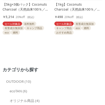
【5kg×3個パック】Coconuts
【1kg】Coconuts
Charcoal（天然由来100％／ヤ
Charcoal（天然由来100％／ヤ
シ殻成型炭）
シ殻成型炭）
￥5,214
￥498
20%off
(税込)
20%off
(税込)
セール対象品
送料無料
セール対象品
有害成分無添加
有害成分無添加
キャンプ用品
キャンプ用品
eco
燃料
eco
燃料
おすすめ商品
カテゴリから探す
OUTDOOR (10)
ecoTAN (6)
オリジナル商品 (4)