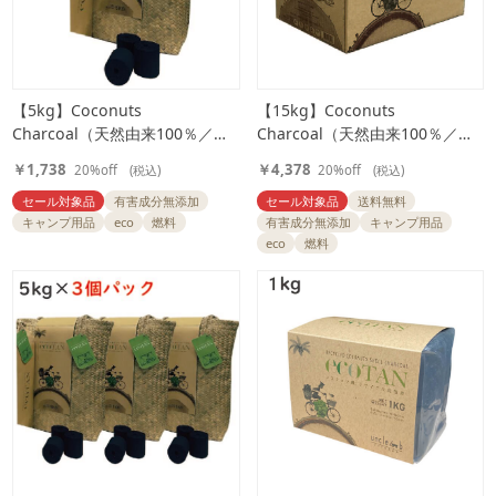
【5kg】Coconuts
【15kg】Coconuts
Charcoal（天然由来100％／ヤ
Charcoal（天然由来100％／ヤ
シ殻成型炭）
シ殻成型炭）
￥1,738
￥4,378
20%off
(税込)
20%off
(税込)
セール対象品
有害成分無添加
セール対象品
送料無料
キャンプ用品
eco
燃料
有害成分無添加
キャンプ用品
eco
燃料