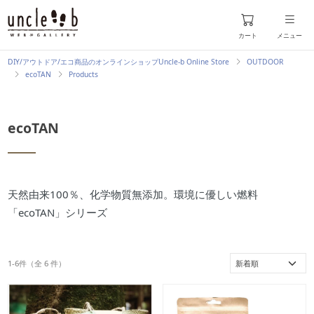
カート
メニュー
DIY/アウトドア/エコ商品のオンラインショップUncle-b Online Store
OUTDOOR
ecoTAN
Products
ecoTAN
天然由来100％、化学物質無添加。環境に優しい燃料
「ecoTAN」シリーズ
1-6件（全
6
件）