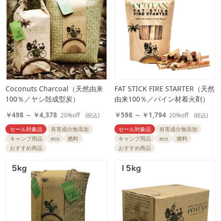
Coconuts Charcoal（天然由来
FAT STICK FIRE STARTER（天然
100％／ヤシ殻成型炭）
由来100％／パイン材着火剤）
￥498 ～ ￥4,378
￥598 ～ ￥1,794
20%off
(税込)
20%off
(税込)
セール対象品
有害成分無添加
セール対象品
有害成分無添加
キャンプ用品
eco
燃料
キャンプ用品
eco
燃料
おすすめ商品
おすすめ商品